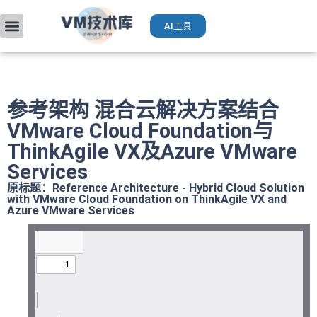
AI工具
VMware入门
部署升级
厂商手册
获取VCP认证
运维AI工具（Deepseek）
参考架构 混合云解决方案结合
VMware Cloud Foundation与
ThinkAgile VX及Azure VMware
Services
原标题：Reference Architecture - Hybrid Cloud Solution
with VMware Cloud Foundation on ThinkAgile VX and
Azure VMware Services