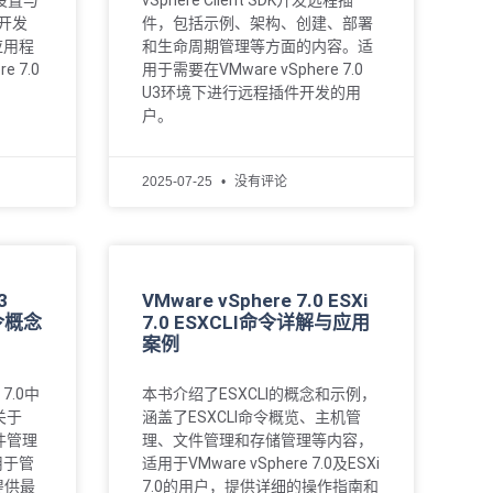
者设置与
vSphere Client SDK开发远程插
的开发
件，包括示例、架构、创建、部署
应用程
和生命周期管理等方面的内容。适
 7.0
用于需要在VMware vSphere 7.0
U3环境下进行远程插件开发的用
户。
2025-07-25
没有评论
3
VMware vSphere 7.0 ESXi
命令概念
7.0 ESXCLI命令详解与应用
案例
 7.0中
本书介绍了ESXCLI的概念和示例，
关于
涵盖了ESXCLI命令概览、主机管
件管理
理、文件管理和存储管理等内容，
用于管
适用于VMware vSphere 7.0及ESXi
提供最
7.0的用户，提供详细的操作指南和