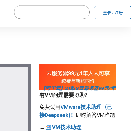
登录 / 注册
格
【阿里云】2核2G云服务器99元/年
有VM问题需要协助？
免费试用
VMware技术助理（已
接Deepseek)！
即时解答VM难题
→
VM技术助理