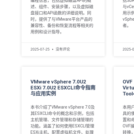
编程信息，包括虚拟磁盘API的概
括SD
述、组件、安装步骤，以及虚拟磁
与vCe
盘接口和API函数的详细说明。同
用示
时，提供了与VMware平台产品的
vSp
兼容性、备份和恢复流程等相关的
者。
用例和设计指导。
2025-07-25
没有评论
2025-
VMware vSphere 7.0U2
OVF 
ESXi 7.0U2 ESXCLI命令指南
Virt
与应用实例
Too
本书介绍了VMware vSphere 7.0及
本用户
其ESXCLI命令的概念和示例，包括
具的
主机管理、文件管理和存储管理的
置和
功能。涵盖了如何使用ESXCLI管理
OV
ESXi主机、配置虚拟机文件、处理
转换，