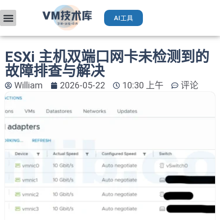
AI工具
VMware入门
部署升级
厂商手册
获取VCP认证
运维AI工具（Deepseek）
ESXi 主机双端口网卡未检测到的
故障排查与解决
William
2026-05-22
10:30 上午
评论