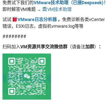
免费试下我们的
VMware技术助理（已接Deepseek)！
即时解答VM难题 →
VM技术助理
试试
VMware日志分析器
，
免费诊断各类vCenter
错误，ESXi日志，虚拟机vmware.log等等
########
扫码加入
VM资源共享交流微信群
（请备注
加群
）
：