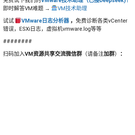
免费试下我们的
VMware技术助理（已接Deepseek)！
即时解答VM难题 →
VM技术助理
试试
VMware日志分析器
，
免费诊断各类vCenter
错误，ESXi日志，虚拟机vmware.log等等
########
扫码加入
VM资源共享交流微信群
（请备注
加群
）
：