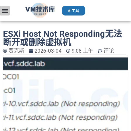
AI工具
VMware入门
部署升级
厂商手册
获取VCP认证
运维AI工具（Deepseek）
ESXi Host Not Responding无法
断开或删除虚拟机
贾克斯
2026-03-04
9:08 上午
评论