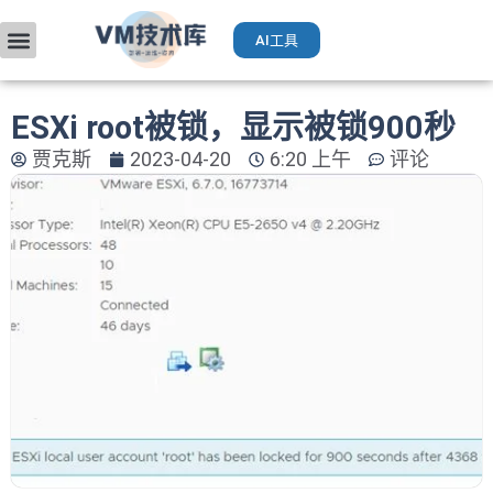
AI工具
VMware入门
部署升级
厂商手册
获取VCP认证
运维AI工具（Deepseek）
ESXi root被锁，显示被锁900秒
贾克斯
2023-04-20
6:20 上午
评论