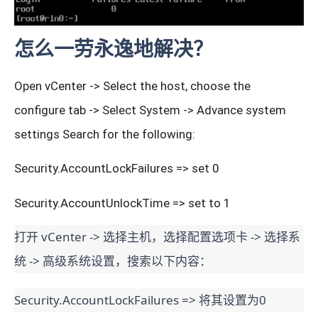
怎么一劳永逸地解决？
Open vCenter -> Select the host, choose the
configure tab -> Select System -> Advance system
settings Search for the following:
Security.AccountLockFailures => set 0
Security.AccountUnlockTime => set to 1
打开 vCenter -> 选择主机，选择配置选项卡 -> 选择系
统 -> 高级系统设置，搜索以下内容：
Security.AccountLockFailures => 将其设置为0