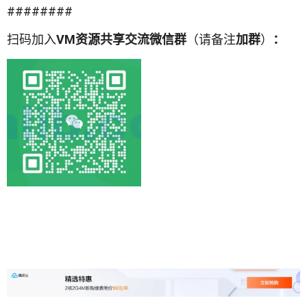
########
扫码加入
VM资源共享交流微信群
（请备注
加群
）
：